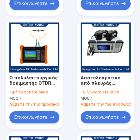
Επικοινωνήστε
Επικοινωνήστε
Ο πολυλειτουργικός
Αποτελεσματικό
δοκιμαστής OTDR
από πλευράς
μπορεί να συνδεθεί
κόστους διπλού
Τιμή:
Negotiate price
Τιμή:
Negotiate price
με διάφορες
καναλιού οπτικό
MOQ:
1
MOQ:
1
συσκευές
μετρητή ισχύος
εξωτερικού
Λάβετε την πιο πρόσφατη τιμή
Λάβετε την πιο πρόσφατη τι
ανιχνευτή
Επικοινωνήστε
Επικοινωνήστε