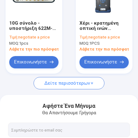
Γύρος εργοστασίων
Ποιοτικός έλεγχος
10G σύνολο -
Χέρι - κρατημένη
υποστήριξη 622M-
οπτική ινών
Μας ελάτε σε επαφή με
15G του BERT
ελεγκτών καλή
Τιμή:
negotiate a price
Τιμή:
negotiate a price
ποσοστού
σταθερότητα
MOQ:
1pcs
MOQ:
1PCS
ηλεκτρικό Mouthful
δύναμης παραγωγής
Ειδήσεις
δύο καναλιών
πηγής φωτός
Λάβετε την πιο πρόσφατη τιμή
Λάβετε την πιο πρόσφατη τι
διευθετήσιμη
Περιπτώσεις
Επικοινωνήστε
Επικοινωνήστε
Δείτε περισσότερων
οπτικός μετρητής δύναμης
μεταβλητός οπτικός εξασθενητής
Αφήστε Ένα Μήνυμα
Θα Απαντήσουμε Γρήγορα
Πηγή συντονίσιμων λέιζερ
Πηγή λέιζερ DFB