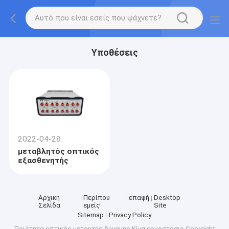
Υποθέσεις
2022-04-28
μεταβλητός οπτικός
εξασθενητής
Αρχική
Περίπου
επαφή
Desktop
Σελίδα
εμείς
Site
Sitemap
Privacy Policy
Ποιότητα
οπτικός μετρητής δύναμης
Κίνα εργοστάσιο.Copyright