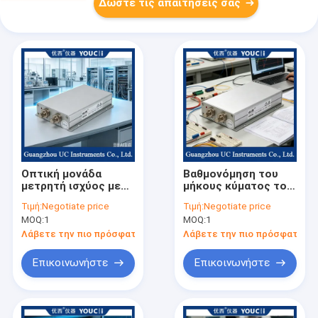
Δώστε τις απαιτήσεις σας
Οπτική μονάδα
Βαθμονόμηση του
μετρητή ισχύος με
μήκους κύματος του
εύρος ισχύος από +9
μετρητή οπτικής
Τιμή:
Negotiate price
Τιμή:
Negotiate price
έως -66 dBm
ισχύος στα
MOQ:
1
MOQ:
1
850nm/980nm/1310nm/1
Λάβετε την πιο πρόσφατη τιμή
Λάβετε την πιο πρόσφατη τι
Επικοινωνήστε
Επικοινωνήστε