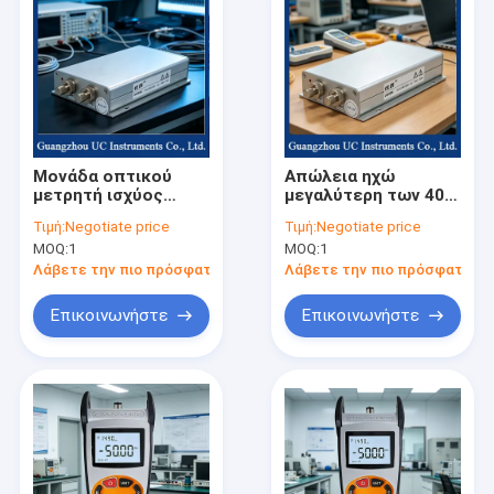
Μονάδα οπτικού
Απώλεια ηχώ
μετρητή ισχύος
μεγαλύτερη των 40
μονής/διπλής
δεσιμπέλων, οπτικό
Τιμή:
Negotiate price
Τιμή:
Negotiate price
καναλιού, κατάλληλη
μετρητή ισχύος που
MOQ:
1
MOQ:
1
για δοκιμές οπτικών
υποστηρίζει
ινών
επικοινωνία RS232
Λάβετε την πιο πρόσφατη τιμή
Λάβετε την πιο πρόσφατη τι
Επικοινωνήστε
Επικοινωνήστε
Σπίτι
Προϊόντα
Περίπου εμείς