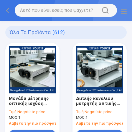
Όλα Τα Προϊόντα
(612)
Μονάδα μέτρησης
Διπλής καναλιού
οπτικής ισχύος
μετρητής οπτικής
διπλού καναλιού,
ισχύος, με μήκη
Τιμή:
Negotiate price
Τιμή:
Negotiate price
που χρησιμοποιείται
κύματος
MOQ:
1
MOQ:
1
για τη μέτρηση της
βαθμονόμησης
οπτικής ισχύος
850/980/1310/1490/155
Λάβετε την πιο πρόσφατη τιμή
Λάβετε την πιο πρόσφατη τι