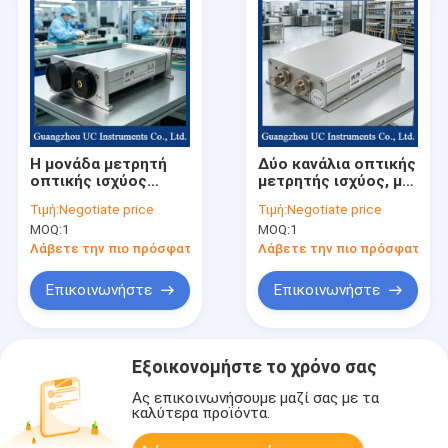
Η μονάδα μετρητή
Δύο κανάλια οπτικής
οπτικής ισχύος
μετρητής ισχύος, με
μπορεί να συνδεθεί
καλή γραμμικότητα
Τιμή:
Negotiate price
Τιμή:
Negotiate price
σε πολλαπλά
MOQ:
1
MOQ:
1
κανάλια
Λάβετε την πιο πρόσφατη τιμή
Λάβετε την πιο πρόσφατη τι
Επικοινωνήστε
Επικοινωνήστε
Εξοικονομήστε το χρόνο σας
Ας επικοινωνήσουμε μαζί σας με τα
καλύτερα προϊόντα.