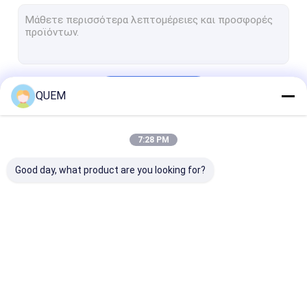
Οπτικός διακόπτης
Ελεγκτής του BERT
Πίνακας αξιολόγησης SFP
Να συνεχίσει
QUEM
Οπτικός μετρητής επιστροφής απώλειας
Πολλαπλού τρόπου πηγή φωτός
7:28 PM
Οι Κατηγορίες Μας
Τμήματα δύναμης RF
Good day, what product are you looking for?
Οπτικός παλμογράφος
Οπτικός ελεγκτής ινών
οπτικός μετρητής
μεταβλητός
Πηγή συντονί
δύναμης
οπτικός
λέιζερ
εξασθενητής