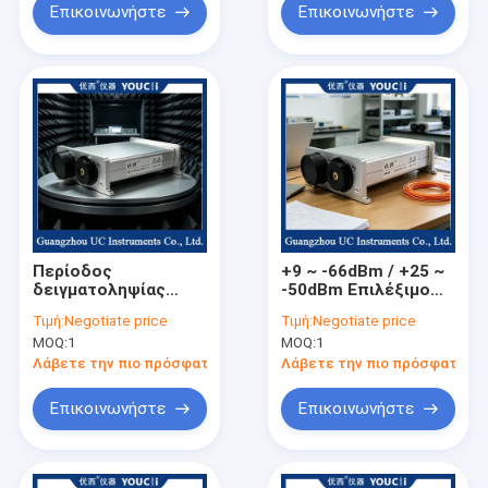
Επικοινωνήστε
Επικοινωνήστε
Περίοδος
+9 ~ -66dBm / +25 ~
δειγματοληψίας
-50dBm Επιλέξιμο
ισχύος: 1 ms, οπτικό
Οπτικό Μετρητή
Τιμή:
Negotiate price
Τιμή:
Negotiate price
μετρητή ισχύος με
Ισχύος Διπλού
MOQ:
1
MOQ:
1
εύρος μήκους
Καναλιού
κύματος 1 KHz
Λάβετε την πιο πρόσφατη τιμή
Λάβετε την πιο πρόσφατη τι
Επικοινωνήστε
Επικοινωνήστε