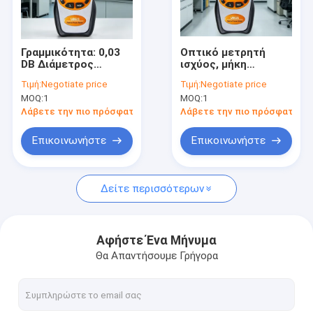
Γύρος εργοστασίων
Ποιοτικός έλεγχος
Γραμμικότητα: 0,03
Οπτικό μετρητή
DB Διάμετρος
ισχύος, μήκη
Μας ελάτε σε επαφή με
οπτικής ισχύος
κύματος
Τιμή:
Negotiate price
Τιμή:
Negotiate price
τύπου ταχύτητας,
βαθμονόμησης:
MOQ:
1
MOQ:
1
μετάδοση USB
850/1300/1310/1490/15
Ειδήσεις
Λάβετε την πιο πρόσφατη τιμή
Λάβετε την πιο πρόσφατη τι
Περιπτώσεις
Επικοινωνήστε
Επικοινωνήστε
Δείτε περισσότερων
οπτικός μετρητής δύναμης
μεταβλητός οπτικός εξασθενητής
Αφήστε Ένα Μήνυμα
Θα Απαντήσουμε Γρήγορα
Πηγή συντονίσιμων λέιζερ
Πηγή λέιζερ DFB