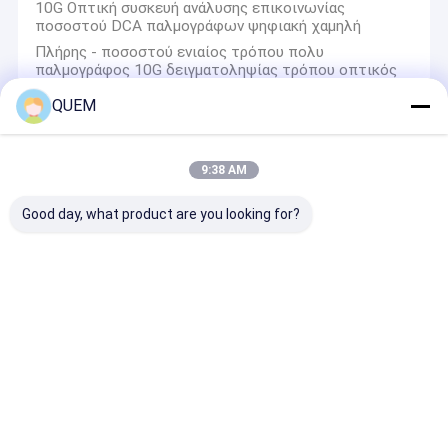
10G Οπτική συσκευή ανάλυσης επικοινωνίας
ποσοστού DCA παλμογράφων ψηφιακή χαμηλή
Πλήρης - ποσοστού ενιαίος τρόπου πολυ
παλμογράφος 10G δειγματοληψίας τρόπου οπτικός
QUEM
Οπτικός ελεγκτής ινών
9:38 AM
SM οπτική μεγαλύτερη απόσταση 40km οργάνων
ερευνών ελεγκτών ινών
Good day, what product are you looking for?
1310 / Reflectometer χρονικών περιοχών 1550 NM
οπτικός ελεγκτής OTDR σημείου παύσης
Πλήρους λειτουργίας οπτικός ελεγκτής ινών χέρι
1700 NM - που κρατιέται
Reflectometer χρονικών περιοχών OTDR οπτικός
ελεγκτής οπτικής ίνας
οπτικός μετρητής δύναμης