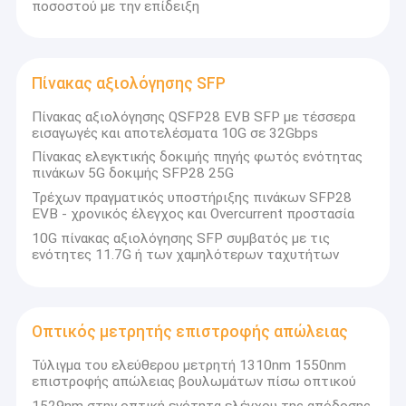
ποσοστού με την επίδειξη
Πίνακας αξιολόγησης SFP
Πίνακας αξιολόγησης QSFP28 EVB SFP με τέσσερα
εισαγωγές και αποτελέσματα 10G σε 32Gbps
Πίνακας ελεγκτικής δοκιμής πηγής φωτός ενότητας
πινάκων 5G δοκιμής SFP28 25G
Τρέχων πραγματικός υποστήριξης πινάκων SFP28
EVB - χρονικός έλεγχος και Overcurrent προστασία
10G πίνακας αξιολόγησης SFP συμβατός με τις
ενότητες 11.7G ή των χαμηλότερων ταχυτήτων
Σπίτι
«Να κάνουμε αντικατάσταση εισαγωγών, να δημιουργήσουμε
Οπτικός μετρητής επιστροφής απώλειας
εθνική επωνυμία» είναι το ταξίδι στο οποίο η Uc Instruments έχει
Προϊόντα
θάρρος να αναρριχηθεί και στόχος της συνεχούς προόδου.
Τύλιγμα του ελεύθερου μετρητή 1310nm 1550nm
επιστροφής απώλειας βουλωμάτων πίσω οπτικού
Περίπου εμείς
Η Guangzhou UC Instruments., Co. Ltd. ιδρύθηκε τον Μάρτιο
1529nm στην οπτική ενότητα ελέγχου της απόδοσης
του 2009 και έχει αναγνωριστεί ως επιχείρηση υψηλής