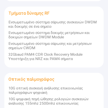
εξασθενητών, σειρά μετρητών απώλειας βύσματος και
Οπτικός διακόπτης
γεννήτρια οπτικής πόλωσης και σειρά οπτικών διακοπτών
κ.λπ.
Τμήματα δύναμης RF
Ελεγκτής του BERT
9 σειρές ενεργού εξοπλισμού μέτρησης: σειρά BER, σειρά
Ενσωματωμένο σύστημα σάρωσης συσκευών DWDM
οπτικών παλμογράφων, σειρά οργάνων ανάκτησης ρολογιού,
Πίνακας αξιολόγησης SFP
και δοκιμής σε ένα σημείο
σύστημα μέτρησης LIV και σειρά δοκιμών και αξιολόγησης
οπτικών μονάδων 10G/100G/400G.
Ενσωματωμένο σύστημα δοκιμής μετρήσεων και
Οπτικός μετρητής επιστροφής απώλειας
δοκιμών σημείων DWDM Module
Ενσωματωμένο σύστημα σάρωσης και μετρήσεων
Πολλαπλού τρόπου πηγή φωτός
σημείων CWDM
32Gbaud PAM4 CDR Clock Recovery Module
Τμήματα δύναμης RF
Υποστήριξη για NRZ και PAM4 σήματα
Οπτικός παλμογράφος
Οπτικός ελεγκτής ινών
Οπτικός παλμογράφος
10G οπτική συσκευή ανάλυσης επικοινωνίας
παλμογράφων ψηφιακή
10G ψηφιακή πηγή ώθησης ρολογιών συσκευών
ανάλυσης 155mhz 2500mhz επικοινωνίας