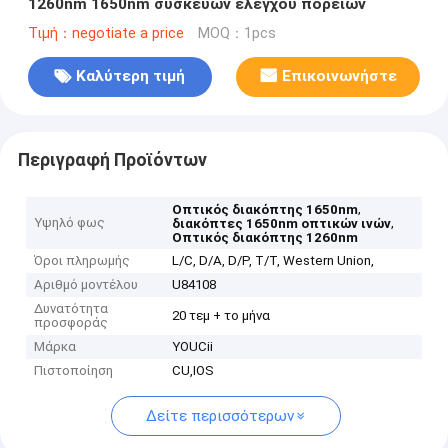
1260nm 1650nm συσκευών ελέγχου πορειών
Τιμή：negotiate a price
MOQ：1pcs
Καλύτερη τιμή
Επικοινωνήστε
Περιγραφή Προϊόντων
,
Οπτικός διακόπτης 1650nm
Υψηλό φως
,
διακόπτες 1650nm οπτικών ινών
Οπτικός διακόπτης 1260nm
Όροι πληρωμής
L/C, D/A, D/P, T/T, Western Union,
Αριθμό μοντέλου
U84108
Δυνατότητα
20 τεμ + το μήνα
προσφοράς
Μάρκα
YOUCii
Πιστοποίηση
CU,IOS
Δείτε περισσότερων