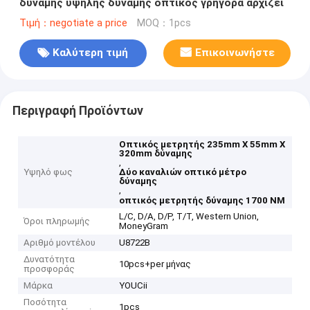
δύναμης υψηλής δύναμης οπτικός γρήγορα αρχίζει
Τιμή：negotiate a price
MOQ：1pcs
Καλύτερη τιμή
Επικοινωνήστε
Περιγραφή Προϊόντων
Οπτικός μετρητής 235mm X 55mm X
320mm δύναμης
,
Υψηλό φως
Δύο καναλιών οπτικό μέτρο
δύναμης
,
οπτικός μετρητής δύναμης 1700 NM
L/C, D/A, D/P, T/T, Western Union,
Όροι πληρωμής
MoneyGram
Αριθμό μοντέλου
U8722B
Δυνατότητα
10pcs+per μήνας
προσφοράς
Μάρκα
YOUCii
Ποσότητα
1pcs