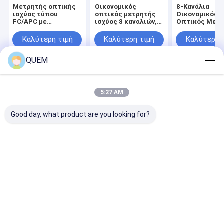
Μετρητής οπτικής
Οικονομικός
8-Κανάλια
ισχύος τύπου
οπτικός μετρητής
Οικονομικός
FC/APC με
ισχύος 8 καναλιών,
Οπτικός Μετ
λειτουργία 8
με λειτουργία
Ισχύος με Οθό
καναλιών για τη
λήψης δεδομένων
Καλύτερη τιμή
Καλύτερη τιμή
Καλύτερη 
μέτρηση οπτικών
ινών
QUEM
Αρχική
Περίπου
επαφή
Desktop
Σελίδα
εμείς
Site
5:27 AM
Sitemap
Privacy Policy
Ποιότητα
οπτικός μετρητής δύναμης
Κίνα εργοστάσιο.Copyright
Good day, what product are you looking for?
© 2026 Guangzhou UC Instruments., Co. Ltd.. All Rights Reserved.
Σπίτι
Προϊόντα
Περίπου εμείς