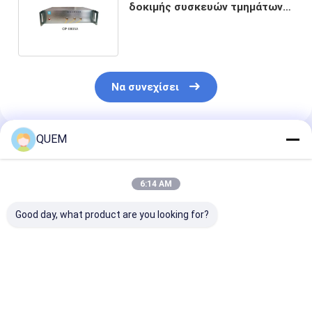
δοκιμής συσκευών τμημάτων
δύναμης 850nm 1700nm RF
DWDM
Να συνεχίσει
QUEM
Συνιστώμενα Προϊόντα
6:14 AM
Good day, what product are you looking for?
Ενσωματωμένο
Ενσωματωμένο
Ενσωματωμέν
σύστημα σάρωσης
σύστημα δοκιμής
σύστημα σάρ
συσκευών DWDM
μετρήσεων και
και μετρήσεω