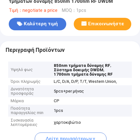
τμημάτων δύναμης 850nm 1700nm RF DWDM
Τιμή：negotiate a price
MOQ：1pcs
Καλύτερη τιμή
Επικοινωνήστε
Περιγραφή Προϊόντων
,
850nm τμήματα δύναμης RF
Υψηλό φως
,
Σύστημα δοκιμής DWDM
1700nm τμήματα δύναμης RF
Όροι πληρωμής
L/C, D/A, D/P, T/T, Western Union,
Δυνατότητα
5pcs+per μήνας
προσφοράς
Μάρκα
CP
Ποσότητα
1pcs
παραγγελίας min
Συσκευασία
χαρτοκιβώτιο
λεπτομέρειες
Δείτε περισσότερων