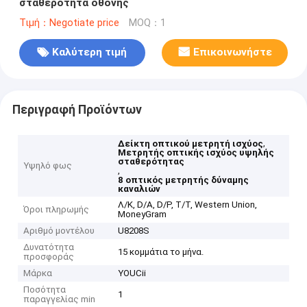
σταθερότητα οθόνης
Τιμή：Negotiate price
MOQ：1
Καλύτερη τιμή
Επικοινωνήστε
Περιγραφή Προϊόντων
,
Δείκτη οπτικού μετρητή ισχύος
Μετρητής οπτικής ισχύος υψηλής
σταθερότητας
Υψηλό φως
,
8 οπτικός μετρητής δύναμης
καναλιών
Λ/Κ, D/A, D/P, T/T, Western Union,
Όροι πληρωμής
MoneyGram
Αριθμό μοντέλου
U8208S
Δυνατότητα
15 κομμάτια το μήνα.
προσφοράς
Μάρκα
YOUCii
Ποσότητα
1
παραγγελίας min