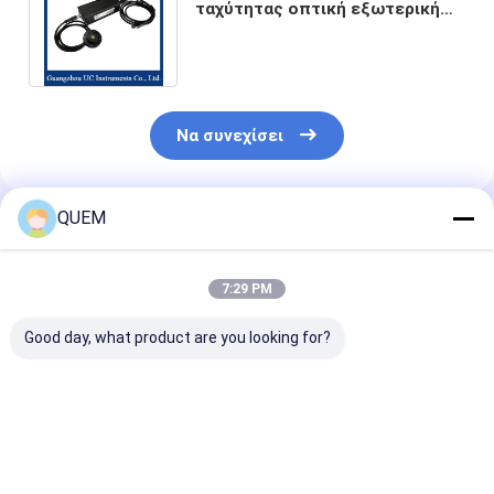
ταχύτητας οπτική εξωτερική
σειρά μήκους κύματος 850 ~
1700 NM
Να συνεχίσει
QUEM
Συνιστώμενα Προϊόντα
7:29 PM
Good day, what product are you looking for?
Μετρητής οπτικής
Οικονομικός
8-Κανάλια
ισχύος τύπου
οπτικός μετρητής
Οικονομικός
FC/APC με
ισχύος 8 καναλιών,
Οπτικός Μετ