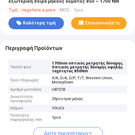
εξωτερική σειρά μήκους κύματος 850 ~ 1700 NM
Τιμή：negotiate a price
MOQ：1pcs
Καλύτερη τιμή
Επικοινωνήστε
Περιγραφή Προϊόντων
,
1700nm οπτικός μετρητής δύναμης
Υψηλό φως
Οπτικός μετρητής δύναμης υψηλής
ταχύτητας 850Nm
Λ/Κ, D/A, D/P, T/T, Western Union,
Όροι πληρωμής
MoneyGram
Αριθμό μοντέλου
U8721B
Δυνατότητα
25pcs+per μήνας
προσφοράς
Μάρκα
YOUCii
Ποσότητα
1pcs
παραγγελίας min
Δείτε περισσότερων