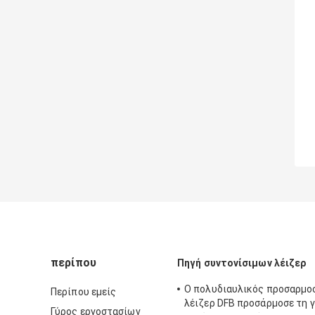
περίπου
Πηγή συντονίσιμων λέιζερ
Ο πολυδιαυλικός προσαρμο
Περίπου εμείς
λέιζερ DFB προσάρμοσε τη 
Γύρος εργοστασίων