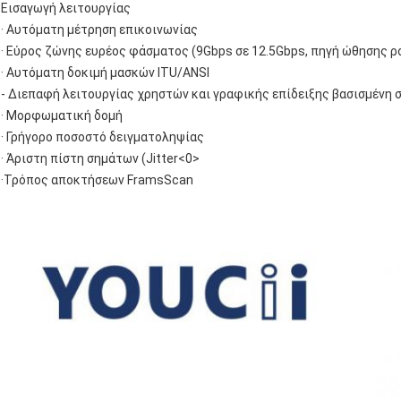
Εισαγωγή λειτουργίας
· Αυτόματη μέτρηση επικοινωνίας
· Εύρος ζώνης ευρέος φάσματος (9Gbps σε 12.5Gbps, πηγή ώθησης 
· Αυτόματη δοκιμή μασκών ITU/ANSI
- Διεπαφή λειτουργίας χρηστών και γραφικής επίδειξης βασισμένη σ
· Μορφωματική δομή
· Γρήγορο ποσοστό δειγματοληψίας
· Άριστη πίστη σημάτων (Jitter<0>
·Τρόπος αποκτήσεων FramsScan