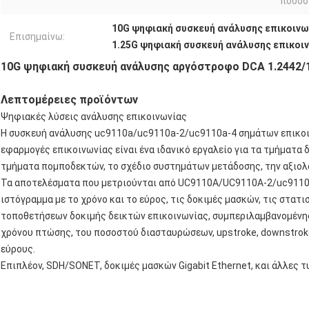
ποσοσ
10G ψηφιακή συσκευή ανάλυσης επικοινω
Επισημαίνω:
1.25G ψηφιακή συσκευή ανάλυσης επικοι
10G ψηφιακή συσκευή ανάλυσης αργόστροφο DCA 1.2442/1
Λεπτομέρειες προϊόντων
Ψηφιακές λύσεις ανάλυσης επικοινωνίας
Η συσκευή ανάλυσης uc9110a/uc9110a-2/uc9110a-4 σημάτων επικοι
εφαρμογές επικοινωνίας είναι ένα ιδανικό εργαλείο για τα τμήματα
τμήματα πομποδεκτών, το σχέδιο συστημάτων μετάδοσης, την αξιολό
Τα αποτελέσματα που μετριούνται από UC9110A/UC9110A-2/uc9110a-4
ιστόγραμμα με το χρόνο και το εύρος, τις δοκιμές μασκών, τις στατισ
τοποθετήσεων δοκιμής δεικτών επικοινωνίας, συμπεριλαμβανομένης
χρόνου πτώσης, του ποσοστού διασταυρώσεων, upstroke, downstroke, 
εύρους.
Επιπλέον, SDH/SONET, δοκιμές μασκών Gigabit Ethernet, και άλλες 