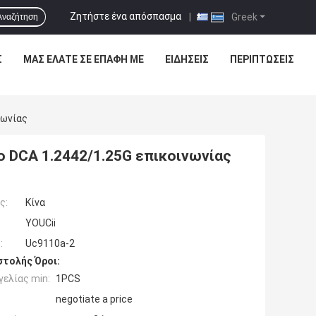
Ζητήστε ένα απόσπασμα
|
Greek
Αναζήτηση
Σ
ΜΑΣ ΕΛΆΤΕ ΣΕ ΕΠΑΦΉ ΜΕ
ΕΙΔΉΣΕΙΣ
ΠΕΡΙΠΤΏΣΕΙΣ
νωνίας
 DCA 1.2442/1.25G επικοινωνίας
ς:
Κίνα
YOUCii
:
Uc9110a-2
τολής Όροι:
ελίας min:
1PCS
negotiate a price