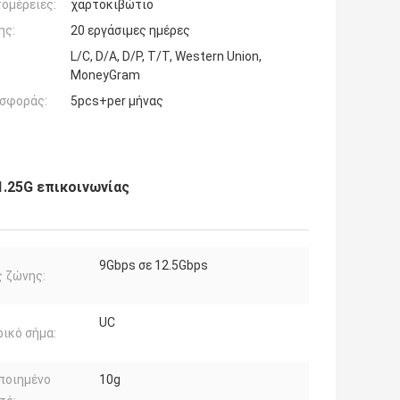
ομέρειες:
χαρτοκιβώτιο
ης:
20 εργάσιμες ημέρες
L/C, D/A, D/P, T/T, Western Union,
MoneyGram
σφοράς:
5pcs+per μήνας
.25G επικοινωνίας
9Gbps σε 12.5Gbps
 ζώνης:
UC
ικό σήμα:
ποιημένο
10g