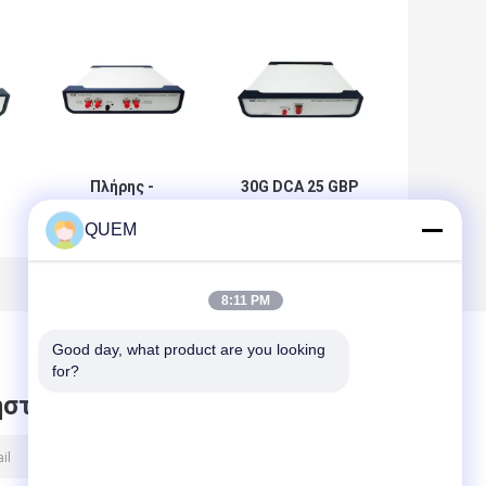
Πλήρης -
30G DCA 25 GBP
ποσοστού
25,78 GBP οπτική
QUEM
ενιαίος τρόπου
ανάλυση
πολυ
επικοινωνίας
A
παλμογράφος
παλμογράφων
10G
ψηφιακή
8:11 PM
ή
δειγματοληψίας
τρόπου οπτικός
Good day, what product are you looking 
for?
στε μήνυμα