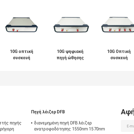
10G οπτική
10G ψηφιακή
10G Οπτική
συσκευή
πηγή ώθησης
συσκευή
ανάλυσης
ρολογιών
ανάλυσης
επικοινωνίας
συσκευών
επικοινωνίας
παλμογράφων
ανάλυσης 155mhz
ποσοστού DC
ψηφιακή
2500mhz
παλμογράφων
επικοινωνίας
ψηφιακή χαμηλ
Αφή
Πηγή λέιζερ DFB
στής πηγής
διανεμημένη πηγή DFB λέιζερ
γρήγορη
ανατροφοδότησης 1550nm 1570nm