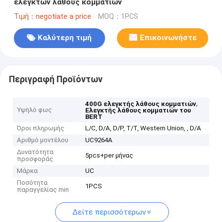
ελεγκτών λάθους κομματιών
Τιμή：negotiate a price
MOQ：1PCS
Καλύτερη τιμή
Επικοινωνήστε
Περιγραφή Προϊόντων
,
400G ελεγκτής λάθους κομματιών
Υψηλό φως
Ελεγκτής λάθους κομματιών του
BERT
Όροι πληρωμής
L/C, D/A, D/P, T/T, Western Union, , D/A
Αριθμό μοντέλου
UC9264A
Δυνατότητα
5pcs+per μήνας
προσφοράς
Μάρκα
UC
Ποσότητα
1PCS
παραγγελίας min
Δείτε περισσότερων