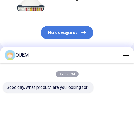
SMA ελεγκτών λάθους
κομματιών
Να συνεχίσει
QUEM
Συνιστώμενα Προϊόντα
12:59 PM
Good day, what product are you looking for?
10G τέσσερα
10G σύνολο -
Αυτόματη ταχ
υποστήριξη
ελεγκτής BERT
10G συστημά
9.953Gbps
ελαττωμάτων
OLT SFP SFP+
10.3125/10.519/10.702/11.096/11.317Gbps
ανάλυσης και
ONU δοκιμής