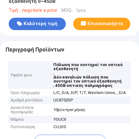
εξασθενητή 0~45DB
Τιμή：negotiate a price
MOQ：1pcs
Καλύτερη τιμή
Επικοινωνήστε
Περιγραφή Προϊόντων
Πόλωση που συντηρεί τον οπτικό
εξασθενητή
,
Υψηλό φως
Δύο καναλιών πόλωση που
συντηρεί τον οπτικό εξασθενητή
,
45DB οπτικός παλμογράφος
Όροι πληρωμής
L/C, D/A, D/P, T/T, Western Union, , D/A
Αριθμό μοντέλου
UC8732SP
Δυνατότητα
10pcs+per μήνας
προσφοράς
Μάρκα
YOUCII
Πιστοποίηση
CU,IOS