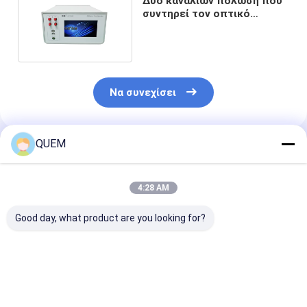
Δύο καναλιών πόλωση που
συντηρεί τον οπτικό
εξασθενητή 0~45DB
Να συνεχίσει
QUEM
Συνιστώμενα Προϊόντα
4:28 AM
Good day, what product are you looking for?
10G τέσσερα
10G σύνολο -
Αυτόματη ταχ
υποστήριξη
ελεγκτής BERT
10G συστημά