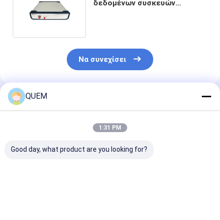
δεδομένων συσκευών
ανάλυσης επικοινωνίας
12.5Gbps
Να συνεχίσει
QUEM
Συνιστώμενα Προϊόντα
1:31 PM
Good day, what product are you looking for?
10G τέσσερα
10G σύνολο -
Αυτόματη ταχ
υποστήριξη
ελεγκτής BERT
10G συστημά
9.953Gbps
ελαττωμάτων
OLT SFP SFP+