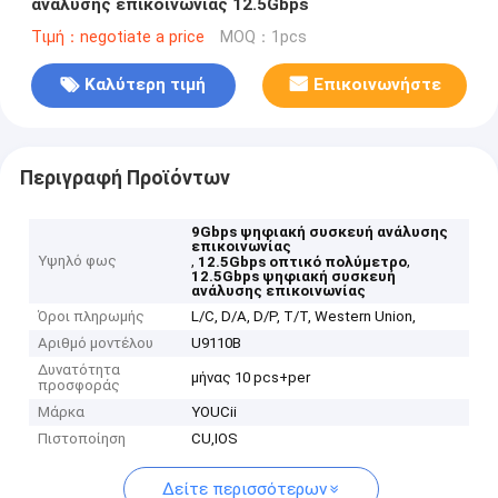
ανάλυσης επικοινωνίας 12.5Gbps
Τιμή：negotiate a price
MOQ：1pcs
Καλύτερη τιμή
Επικοινωνήστε
Περιγραφή Προϊόντων
9Gbps ψηφιακή συσκευή ανάλυσης
επικοινωνίας
Υψηλό φως
,
,
12.5Gbps οπτικό πολύμετρο
12.5Gbps ψηφιακή συσκευή
ανάλυσης επικοινωνίας
Όροι πληρωμής
L/C, D/A, D/P, T/T, Western Union,
Αριθμό μοντέλου
U9110B
Δυνατότητα
μήνας 10 pcs+per
προσφοράς
Μάρκα
YOUCii
Πιστοποίηση
CU,IOS
Δείτε περισσότερων