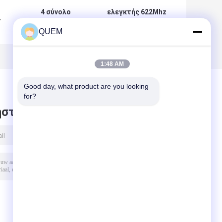
4 σύνολο
ελεγκτής 622Mhz
T
καναλιών 10G -
4Chs 24.5Gbps
QUEM
μετρητής κώδικα
29Gbps BERT σε
λάθους
11.7Ghz
ποσοστού με την
επίδειξη
1:48 AM
Good day, what product are you looking 
for?
στε μήνυμα