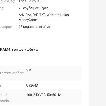
ομέρειες:
Χάρτινο κουτί
ης:
20 εργάσιμες μέρες
Λ/Κ, D/A, D/P, T/T, Western Union,
MoneyGram
σφοράς:
15 κομμάτια το μήνα.
ι PAM4 τύπων κώδικα
5 V
τη τάση εξόδου:
:
U9264D
τρική
100-240 VAC, 50/60 Hz
δοσία: