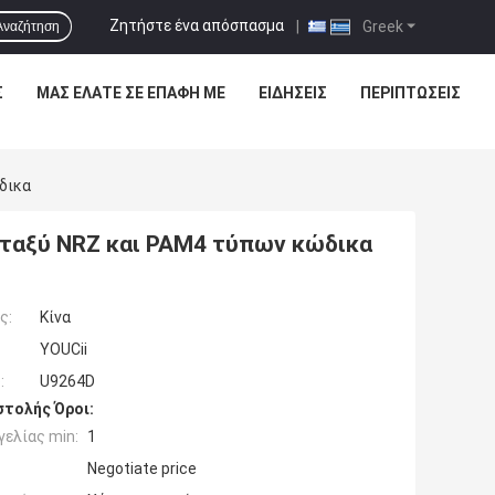
Ζητήστε ένα απόσπασμα
|
Greek
Αναζήτηση
Σ
ΜΑΣ ΕΛΆΤΕ ΣΕ ΕΠΑΦΉ ΜΕ
ΕΙΔΉΣΕΙΣ
ΠΕΡΙΠΤΏΣΕΙΣ
δικα
ταξύ NRZ και PAM4 τύπων κώδικα
ς:
Κίνα
YOUCii
:
U9264D
τολής Όροι:
ελίας min:
1
Negotiate price