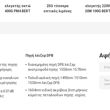
ελεγκτής οκτώ
25G τέσσερα
ελεγκτής 220V
400G PM4 BERT
οπτικός λιμένας
20W 100G BER
σύγχρονη
BERT 100V
για τα μεγάλα
παραγωγή
καναλιών για τις
καλώδια
καναλιών
οπτικές
οπτικών
συσκευές
συσκευών
Αφή
Πηγή λέιζερ DFB
στής πηγής
διανεμημένη πηγή DFB λέιζερ
γρήγορη
ανατροφοδότησης 1550nm 1570nm
1590nm
ερ καναλιών
Πολυδιαυλική πηγή 1490nm 1510nm
α μέτρησης
1530nm λέιζερ DFB
1604nm ειδική ακρίβεια 2nm μήκους
α 0.01dB
κύματος πεταλούδων πηγής ισχύος
τός
λέιζερ μήκους κύματος