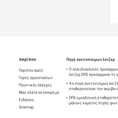
περίπου
Πηγή συντονίσιμων λέιζερ
Ο πολυδιαυλικός προσαρμο
Περίπου εμείς
λέιζερ DFB προσάρμοσε τη 
Γύρος εργοστασίων
ταχύτητα ξεκινήματος
4 η πηγή συντονίσιμων λέιζ
Ποιοτικός έλεγχος
σταθεροποίησε την ακρίβει
Μας ελάτε σε επαφή με
πηγής φωτός
DFB ομοαξονική σταθερότητ
Ειδήσεις
μήκους κύματος πηγής φω
Sitemap
εξατομικεύσιμη