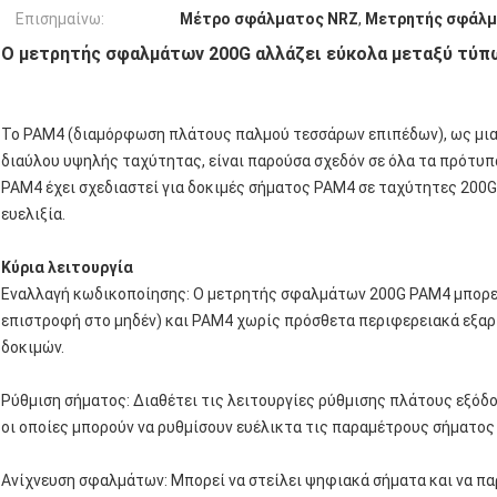
Επισημαίνω:
Μέτρο σφάλματος NRZ
,
Μετρητής σφάλμ
Ο μετρητής σφαλμάτων 200G αλλάζει εύκολα μεταξύ τύπ
Το PAM4 (διαμόρφωση πλάτους παλμού τεσσάρων επιπέδων), ως μια
διαύλου υψηλής ταχύτητας, είναι παρούσα σχεδόν σε όλα τα πρότυ
PAM4 έχει σχεδιαστεί για δοκιμές σήματος PAM4 σε ταχύτητες 200G,
ευελιξία.
Κύρια λειτουργία
Εναλλαγή κωδικοποίησης: Ο μετρητής σφαλμάτων 200G PAM4 μπορεί
επιστροφή στο μηδέν) και PAM4 χωρίς πρόσθετα περιφερειακά εξαρ
δοκιμών.
Ρύθμιση σήματος: Διαθέτει τις λειτουργίες ρύθμισης πλάτους εξόδ
οι οποίες μπορούν να ρυθμίσουν ευέλικτα τις παραμέτρους σήματος
Ανίχνευση σφαλμάτων: Μπορεί να στείλει ψηφιακά σήματα και να π