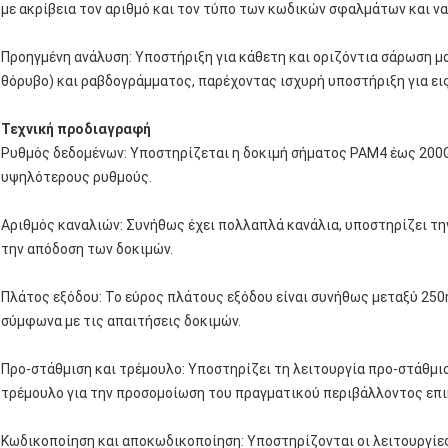
με ακρίβεια τον αριθμό και τον τύπο των κωδικών σφαλμάτων και ν
Προηγμένη ανάλυση: Υποστήριξη για κάθετη και οριζόντια σάρωση μ
θόρυβο) και ραβδογράμματος, παρέχοντας ισχυρή υποστήριξη για ει
Τεχνική προδιαγραφή
Ρυθμός δεδομένων: Υποστηρίζεται η δοκιμή σήματος PAM4 έως 200G
υψηλότερους ρυθμούς.
Αριθμός καναλιών: Συνήθως έχει πολλαπλά κανάλια, υποστηρίζει τ
την απόδοση των δοκιμών.
Πλάτος εξόδου: Το εύρος πλάτους εξόδου είναι συνήθως μεταξύ 250
σύμφωνα με τις απαιτήσεις δοκιμών.
Προ-στάθμιση και τρέμουλο: Υποστηρίζει τη λειτουργία προ-στάθμι
τρέμουλο για την προσομοίωση του πραγματικού περιβάλλοντος επι
Κωδικοποίηση και αποκωδικοποίηση: Υποστηρίζονται οι λειτουργίε