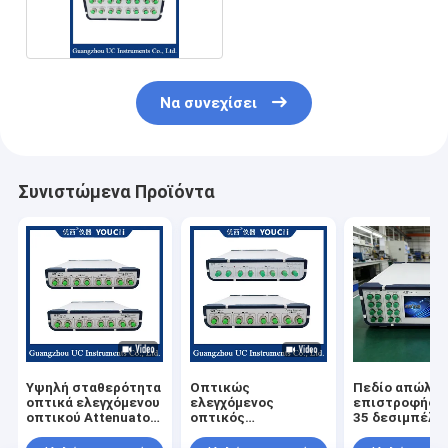
850nm
Να συνεχίσει
Συνιστώμενα Προϊόντα
Υψηλή σταθερότητα
Οπτικώς
Πεδίο απώλει
οπτικά ελεγχόμενου
ελεγχόμενος
επιστροφής: 
οπτικού Attenuator
οπτικός
35 δεσιμπέλι
4 καναλιών 0~40dB
εξασθενητής 100
Οπτικός έλεγ
ms Οπτικός έλεγχος
Οπτικός