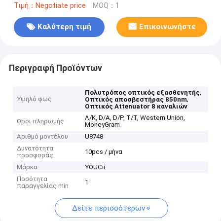
Τιμή：Negotiate price
MOQ：1
Καλύτερη τιμή
Επικοινωνήστε
Περιγραφή Προϊόντων
,
Πολυτρόπος οπτικός εξασθενητής
Υψηλό φως
,
Οπτικός αποσβεστήρας 850nm
Οπτικός Attenuator 8 καναλιών
Λ/Κ, D/A, D/P, T/T, Western Union,
Όροι πληρωμής
MoneyGram
Αριθμό μοντέλου
U8748
Δυνατότητα
10pcs / μήνα
προσφοράς
Μάρκα
YOUCii
Ποσότητα
1
παραγγελίας min
Δείτε περισσότερων