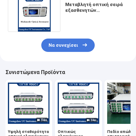
Μεταβλητή οπτική σειρά
εξασθενητών
Multimodedigital 0~40DB
Να συνεχίσει
Συνιστώμενα Προϊόντα
Υψηλή σταθερότητα
Οπτικώς
Πεδίο απώλει