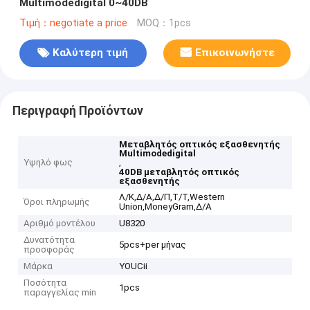
Multimodedigital 0~40DB
Τιμή：negotiate a price
MOQ：1pcs
Καλύτερη τιμή
Επικοινωνήστε
Περιγραφή Προϊόντων
Μεταβλητός οπτικός εξασθενητής
Multimodedigital
Υψηλό φως
,
40DB μεταβλητός οπτικός
εξασθενητής
Λ/Κ,Δ/Α,Δ/Π,Τ/Τ,Western
Όροι πληρωμής
Union,MoneyGram,Δ/Α
Αριθμό μοντέλου
U8320
Δυνατότητα
5pcs+per μήνας
προσφοράς
Μάρκα
YOUCii
Ποσότητα
1pcs
παραγγελίας min