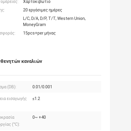
ομέρειες:
Χαρτοκιβώτιο
ης:
20 εργάσιμες ημέρες
L/C, D/A, D/P, T/T, Western Union,
MoneyGram
σφοράς:
15pcs+per μήνας
σθενητών καναλιών
μα (DB):
0.01/0.001
εια εισαγωγής
≤1.2
οκρασία
0~ +40
ργίας (°C):