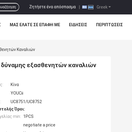
Ζητήστε ένα απόσπασμα
|
Greek
Αναζήτηση
Σ
ΜΑΣ ΕΛΆΤΕ ΣΕ ΕΠΑΦΉ ΜΕ
ΕΙΔΉΣΕΙΣ
ΠΕΡΙΠΤΏΣΕΙΣ
θενητών Καναλιών
ν δύναμης εξασθενητών καναλιών
ς:
Κίνα
YOUCii
:
UC8751/UC8752
τολής Όροι:
ελίας min:
1PCS
negotiate a price