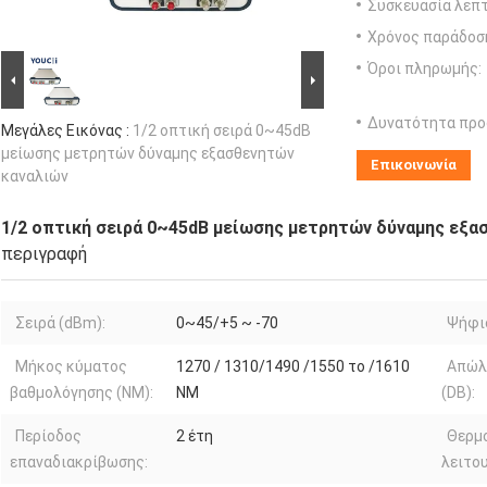
Συσκευασία λεπτ
Χρόνος παράδοσ
Όροι πληρωμής:
Δυνατότητα προ
Μεγάλες Εικόνας :
1/2 οπτική σειρά 0~45dB
μείωσης μετρητών δύναμης εξασθενητών
Επικοινωνία
καναλιών
1/2 οπτική σειρά 0~45dB μείωσης μετρητών δύναμης εξα
περιγραφή
Σειρά (dBm):
0~45/+5 ~ -70
Ψήφισ
Μήκος κύματος
1270 / 1310/1490 /1550 το /1610
Απώλ
βαθμολόγησης (NM):
NM
(DB):
Περίοδος
2 έτη
Θερμ
επαναδιακρίβωσης:
λειτου