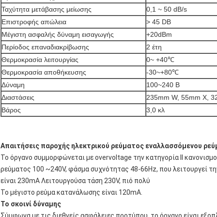
Ταχύτητα μετάβασης μείωσης
0,1 ~ 50 dB/s
Επιστροφής απώλεια
> 45 DB
Μέγιστη ασφαλής δύναμη εισαγωγής
+20dBm
Περίοδος επαναδιακρίβωσης
2 έτη
Θερμοκρασία λειτουργίας
0~ +40℃
Θερμοκρασία αποθήκευσης
-30~+80℃
Δύναμη
100~240 Β
Διαστάσεις
235mm W, 55mm Χ, 320
Βάρος
3,0 κλ
Απαιτήσεις παροχής ηλεκτρικού ρεύματος εναλλασσόμενου ρε
Το όργανο συμμορφώνεται με overvoltage την κατηγορία ΙΙ κανονισμο
ρεύματος 100 ~240V, φάσμα συχνότητας 48-66Hz, που λειτουργεί τη
είναι 230mA Λειτουργούσα τάση 230V, πιό πολύ
Το μέγιστο ρεύμα κατανάλωσης είναι 120mA.
Το σκοινί δύναμης
Σύμφωνα με τις διεθνείς ασφάλειες προτύπου, το όργανο είναι εξοπ