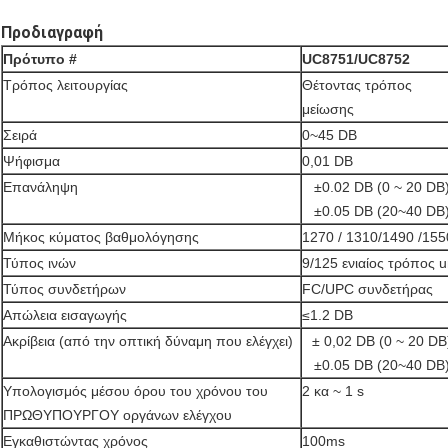
Προδιαγραφή
Πρότυπο #
UC8751/UC8752
Τρόπος λειτουργίας
Θέτοντας τρόπος
μείωσης
Σειρά
0~45 DB
Ψήφισμα
0,01 DB
Επανάληψη
±0.02 DB (0 ~ 20 DB
±0.05 DB (20~40 DB
Μήκος κύματος βαθμολόγησης
1270 / 1310/1490 /155
Τύπος ινών
9/125 ενιαίος τρόπος 
Τύπος συνδετήρων
FC/UPC συνδετήρας
Απώλεια εισαγωγής
≤1.2 DB
Ακρίβεια (από την οπτική δύναμη που ελέγχει)
± 0,02 DB (0 ~ 20 DB
±0.05 DB (20~40 DB
Υπολογισμός μέσου όρου του χρόνου του
2 κα ~ 1 s
ΠΡΩΘΥΠΟΥΡΓΟΥ οργάνων ελέγχου
Εγκαθιστώντας χρόνος
100ms