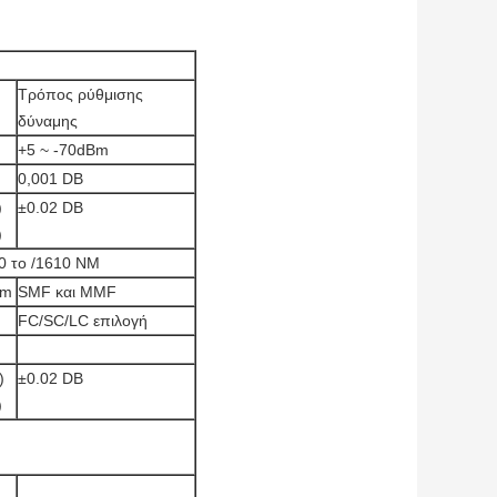
Τρόπος ρύθμισης
δύναμης
+5 ~ -70dBm
0,001 DB
)
±0.02 DB
)
0 το /1610 NM
um
SMF και MMF
FC/SC/LC επιλογή
)
±0.02 DB
)