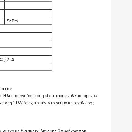
+5dBm
 χιλ. Δ
ύματος
ί. Η λειτουργούσα τάση είναι τάση εναλλασσόμενου
ν τάση 115V όταν, το μέγιστο ρεύμα κατανάλωσης
λισμένο με ένα σκοινί δύναμης 3 πυρήνων που