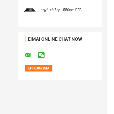
πηγή λέιζερ 1550nm DFB
ΕΊΜΑΙ ONLINE CHAT NOW