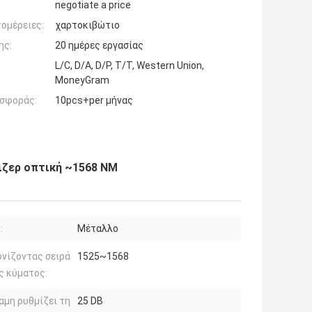
negotiate a price
ομέρειες:
χαρτοκιβώτιο
ης:
20 ημέρες εργασίας
L/C, D/A, D/P, T/T, Western Union,
MoneyGram
σφοράς:
10pcs+per μήνας
έιζερ οπτική ~1568 NM
:
Μέταλλο
νίζοντας σειρά
1525~1568
ς κύματος:
αμη ρυθμίζει τη
25 DB