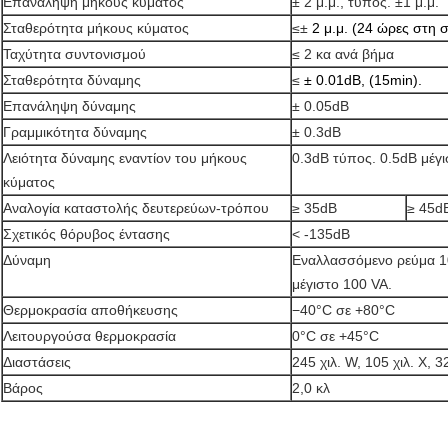
Επανάληψη μήκους κύματος
± 2 μ.μ., τύπος. ±1 μ.μ.
Σταθερότητα μήκους κύματος
≤±
2 μ.μ. (24 ώρες στη 
Ταχύτητα συντονισμού
≤ 2 κα ανά βήμα
Σταθερότητα δύναμης
≤
± 0.01dB, (15min).
Επανάληψη δύναμης
± 0.05dB
Γραμμικότητα δύναμης
± 0.3dB
Λειότητα δύναμης εναντίον του μήκους
0.3dB τύπος. 0.5dB μέγι
κύματος
Αναλογία καταστολής δευτερεύων-τρόπου
≥ 35dB
≥ 45d
Σχετικός θόρυβος έντασης
< -135dB
Δύναμη
Εναλλασσόμενο ρεύμα 10
μέγιστο 100 VA.
Θερμοκρασία αποθήκευσης
−40°C σε +80°C
Λειτουργούσα θερμοκρασία
0°C σε +45°C
Διαστάσεις
245 χιλ. W, 105 χιλ. Χ, 32
Βάρος
2,0 κλ