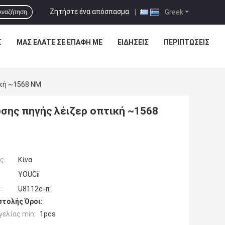
Ζητήστε ένα απόσπασμα
|
Greek
Αναζήτηση
Σ
ΜΑΣ ΕΛΆΤΕ ΣΕ ΕΠΑΦΉ ΜΕ
ΕΙΔΉΣΕΙΣ
ΠΕΡΙΠΤΏΣΕΙΣ
ική ~1568 NM
σης πηγής λέιζερ οπτική ~1568
ς:
Κίνα
YOUCii
:
U8112c-π
τολής Όροι:
ελίας min:
1pcs