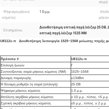
σειρά:
Ψήφισμα μήκους
1.0 μ.μ.
Απόλυ
κύματος:
μήκου
Διευθετήσιμη οπτική πηγή λέιζερ 25 DB
,
Επισημαίνω:
οπτική πηγή λέιζερ 1525 NM
U8112c-π Διευθετήσιμη λειτουργία 1525~1568 μείωσης πηγής φ
Πρότυπο #
U8112c-π
Επιλογή ζωνών
Γ
Συντονίζοντας σειρά μήκους κύματος (NM)
1525~1568
Δύναμη παραγωγής
≥13dBm
Η δύναμη ρυθμίζει τη σειρά (επιλογή)
25 DB
Ψήφισμα μήκους κύματος
1.0 μ.μ.
Απόλυτη ακρίβεια μήκους κύματος
± 10 μ.μ., τύπος. <5 μ.μ.
Σχετική ακρίβεια μήκους κύματος
±5 μ.μ., τύπος. ± 2 μ.μ.