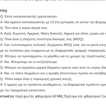
FAQ
Q: Είστε κατασκευαστής εργοστασίων;
Α: Ναι είμαστε κατασκευαστής με 13 έτη εμπειρίας σε αυτήν την βιομη
Q: Πού είναι η κύρια αγορά σας;
Α: Ασία, Ευρώπη, Αμερική, Μέση Ανατολή, Αφρική και άλλες χώρες και 
Q: Ποια είναι η ελάχιστη ποσότητα διαταγής σας (MOQ);
Α: Σαν τυποποιημένη πολιτική, δεχόμαστε MOQ 1set, και τα μικτά στοι
με τις πωλήσεις μας σύμφωνα με τις διαφορετικές γραμμές παραγωγής
Q: Μπορώ να προσαρμόσω το μέγεθος και το χρώμα της περίπτωσης;
Α: Ναι. Μπορούμε να το συζητήσουμε.
Q: Μπορώ να αγοράσω μερικά δείγματα πρώτα πριν από τις κύριες δια
Α: Ναι, το τέλος δειγμάτων και η αμοιβή αποστολών πρέπει να καταβλ
Q: Πόσο καιρό είναι η παραγωγή χρονική ανοχή;
Α: 5 ημέρες για τα προϊόντα αποθεμάτων, τα διαφορετικά προϊόντα έ
με την πραγματική κατάσταση.
,
ετικέτα:
πηγή φωτός φθορισμού 60 NM
Πηγή φωτός φθορισμού ζω