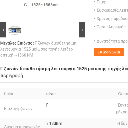
Τιμή:
Συσκευασία λεπτ
Χρόνος παράδοσ
Όροι πληρωμής:
Δυνατότητα προ
Μεγάλες Εικόνας :
Γ ζωνών διευθετήσιμη
λειτουργία 1525 μείωσης πηγής λέιζερ
Επικοινωνία
οπτική ~1568 NM
Γ ζωνών διευθετήσιμη λειτουργία 1525 μείωσης πηγής λ
περιγραφή
Color:
silver
Υλικό
Γ
Συντο
Επιλογή ζωνών:
μήκου
≥ 13dBm
Η δύν
Δύναμη παραγωγής: