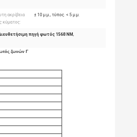
τη ακρίβεια
± 10 μ.μ., τύπος. < 5 μ.μ.
ς κύματος:
Διευθετήσιμη πηγή φωτός 1568 NM
,
ωτός ζωνών Γ