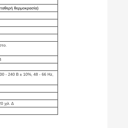
σταθερή θερμοκρασία)
στο.
B
0 - 240 Β ± 10%, 48 - 66 Hz,
0 χιλ. Δ