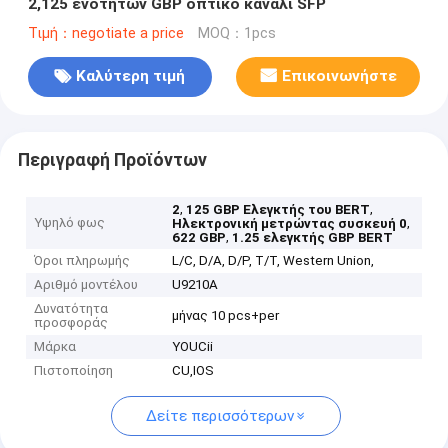
2,125 ενοτήτων GBP οπτικό κανάλι SFP
Τιμή：negotiate a price
MOQ：1pcs
Καλύτερη τιμή
Επικοινωνήστε
Περιγραφή Προϊόντων
,
,
2
125 GBP Ελεγκτής του BERT
Υψηλό φως
,
Ηλεκτρονική μετρώντας συσκευή 0
,
622 GBP
1.25 ελεγκτής GBP BERT
Όροι πληρωμής
L/C, D/A, D/P, T/T, Western Union,
Αριθμό μοντέλου
U9210A
Δυνατότητα
μήνας 10 pcs+per
προσφοράς
Μάρκα
YOUCii
Πιστοποίηση
CU,IOS
Δείτε περισσότερων