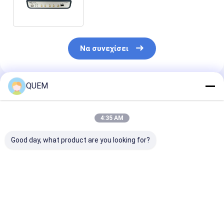
ενοτήτων GBP οπτικό κανάλι
SFP
Να συνεχίσει
QUEM
Συνιστώμενα Προϊόντα
4:35 AM
Good day, what product are you looking for?
Μετρητής
Μια επαγγελματική
Ο μετρητής
μειωμένου ρυθμού
νέα επιλογή για
σφάλματος 15
σφάλματος
δοκιμές με ένα BERT
καναλιών
ηλεκτρικής θύρας
μέτρο 12 καναλιών
ηλεκτρικής θ
12 καναλιών 15G
που κυμαίνεται από
επιτυγχάνει 
Καλύτερη τιμή
Καλύτερη τιμή
Καλύτερη 