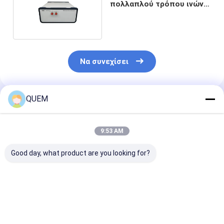
πολλαπλού τρόπου ινών
ενιαίων καναλιών
Να συνεχίσει
QUEM
Συνιστώμενα Προϊόντα
9:53 AM
Good day, what product are you looking for?
Υψηλή σταθερότητα
Οπτικώς
Πεδίο απώλει
οπτικά ελεγχόμενου
ελεγχόμενος
επιστροφής: 
οπτικού Attenuator
οπτικός
35 δεσιμπέλι