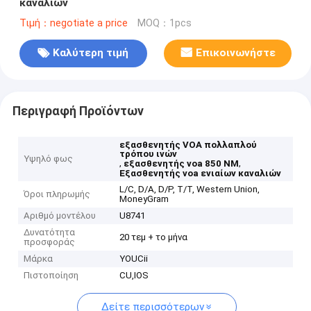
καναλιών
Τιμή：negotiate a price
MOQ：1pcs
Καλύτερη τιμή
Επικοινωνήστε
Περιγραφή Προϊόντων
εξασθενητής VOA πολλαπλού
τρόπου ινών
Υψηλό φως
,
,
εξασθενητής voa 850 NM
Εξασθενητής voa ενιαίων καναλιών
L/C, D/A, D/P, T/T, Western Union,
Όροι πληρωμής
MoneyGram
Αριθμό μοντέλου
U8741
Δυνατότητα
20 τεμ + το μήνα
προσφοράς
Μάρκα
YOUCii
Πιστοποίηση
CU,IOS
Δείτε περισσότερων