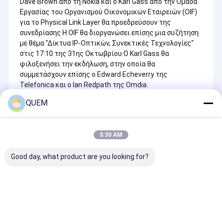
Dave Brown από τη Nokia και ο Karl Gass από την Ομάδα 
Εργασίας του Οργανισμού Οικονομικών Εταιρειών (OIF) 
για το Physical Link Layer θα προεδρεύσουν της 
συνεδρίασης.
Η OIF θα διοργανώσει επίσης μια συζήτηση 
με θέμα "Δίκτυα IP-Οπτικών, Συνεκτικές Τεχνολογίες" 
στις 17:10 της 31ης Οκτωβρίου.
Ο Karl Gass θα 
φιλοξενήσει την εκδήλωση, στην οποία θα 
συμμετάσχουν επίσης ο Edward Echeverry της 
Telefonica και ο Ian Redpath της Omdia.
QUEM
Recommended Products
5:30 AM
Good day, what product are you looking for?
Ακριβής Ανάλυση
The Output Power Of
The PC/APC Po
Δεδομένων με BERT
The High-power
Light Source 