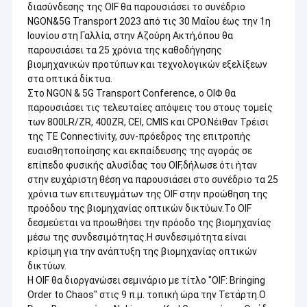
διασύνδεσης της OIF θα παρουσιάσει το συνέδριο 
NGON&5G Transport 2023 από τις 30 Μαΐου έως την 1η 
Ιουνίου στη Γαλλία, στην Αζούρη Ακτή,όπου θα 
παρουσιάσει τα 25 χρόνια της καθοδήγησης 
βιομηχανικών προτύπων και τεχνολογικών εξελίξεων 
στα οπτικά δίκτυα.
Στο NGON & 5G Transport Conference, ο ΟΙΦ θα 
παρουσιάσει τις τελευταίες απόψεις του στους τομείς 
των 800LR/ZR, 400ZR, CEI, CMIS και CPO.
Νέιθαν Τρέισι 
της TE Connectivity, συν-πρόεδρος της επιτροπής 
ευαισθητοποίησης και εκπαίδευσης της αγοράς σε 
επίπεδο φυσικής αλυσίδας του OIF,δήλωσε ότι ήταν 
στην ευχάριστη θέση να παρουσιάσει στο συνέδριο τα 25 
χρόνια των επιτευγμάτων της OIF στην προώθηση της 
προόδου της βιομηχανίας οπτικών δικτύων.
Το OIF 
δεσμεύεται να προωθήσει την πρόοδο της βιομηχανίας 
μέσω της συνδεσιμότητας.
Η συνδεσιμότητα είναι 
κρίσιμη για την ανάπτυξη της βιομηχανίας οπτικών 
δικτύων.
Η OIF θα διοργανώσει σεμινάριο με τίτλο "OIF: Bringing 
Order to Chaos" στις 9 π.μ. τοπική ώρα την Τετάρτη.
Ο 